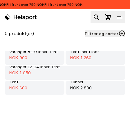
Hopp til innhold
NOK
Fri frakt over 750 NOK
Fri frakt over 750 NOK
Innertelt
Produktliste
5 produkt(er)
Filtrer og sorter
Varanger 12-14 Inner
Varanger 8-10 Inner Tent
Tent incl. Floor
Salg
:
Salg
:
70%
70%
Salgspris
:
Salgspris
:
NOK 900
NOK 1 260
Varanger 12-14 Inner Tent
Salg
:
70%
Salgspris
:
NOK 1 050
Gimle Family 4+ Inner
Inner Tent 4p Basecamp
Tent
Tunnel
Salg
:
70%
Salgspris
:
Pris:
NOK 660
NOK 2 800