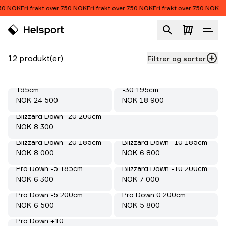
Hopp til innhold
50 NOK
Fri frakt over 750 NOK
Fri frakt over 750 NOK
Fri frakt over 750 NOK
Dun
Produktliste
12 produkt(er)
Filtrer og sorter
Polar Svalbard Down -30
Polar Spitsbergen Dual
195cm
-30 195cm
Pris:
Pris:
NOK 24 500
NOK 18 900
Blizzard Down -20 200cm
Pris:
NOK 8 300
Blizzard Down -20 185cm
Blizzard Down -10 185cm
Pris:
Pris:
NOK 8 000
NOK 6 800
Pro Down -5 185cm
Blizzard Down -10 200cm
Pris:
Pris:
NOK 6 300
NOK 7 000
Pro Down -5 200cm
Pro Down 0 200cm
Pris:
Pris:
NOK 6 500
NOK 5 800
Pro Down +10