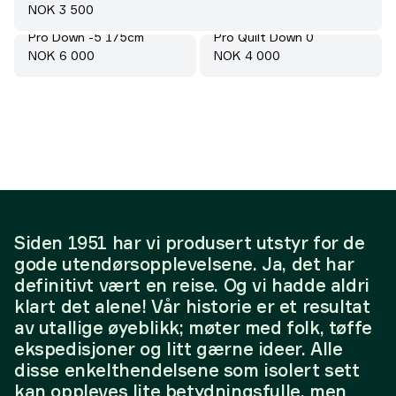
Pris:
NOK 3 500
Pro Down -5 175cm
Pro Quilt Down 0
Pris:
Pris:
NOK 6 000
NOK 4 000
Siden 1951 har vi produsert utstyr for de
gode utendørsopplevelsene. Ja, det har
definitivt vært en reise. Og vi hadde aldri
klart det alene! Vår historie er et resultat
av utallige øyeblikk; møter med folk, tøffe
ekspedisjoner og litt gærne ideer. Alle
disse enkelthendelsene som isolert sett
kan oppleves lite betydningsfulle, men