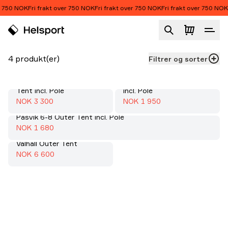
Hopp til innhold
r 750 NOK
Fri frakt over 750 NOK
Fri frakt over 750 NOK
Fri frakt over 750 NOK
Telt
Produktliste
4 produkt(er)
Filtrer og sorter
Varanger 4-6 Camp Outer
Pasvik 10-12 Outer Tent
Tent incl. Pole
incl. Pole
Salg
:
Salg
:
70%
70%
Salgspris
:
Salgspris
:
NOK 3 300
NOK 1 950
Pasvik 6-8 Outer Tent incl. Pole
Salg
:
70%
Salgspris
:
NOK 1 680
Valhall Outer Tent
Salg
:
70%
Salgspris
:
NOK 6 600