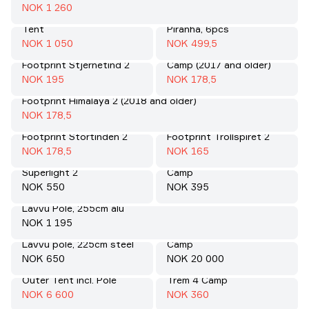
70%
Salgspris
:
NOK 1 260
Varanger 12-14 Inner
Pegs Snow Anchor
Tent
Piranha, 6pcs
Salg
:
Salg
:
70%
50%
Salgspris
:
Salgspris
:
NOK 1 050
NOK 499,5
Footprint Fjellheimen 2
Footprint Stjernetind 2
Camp (2017 and older)
Salg
:
Salg
:
70%
70%
Salgspris
:
Salgspris
:
NOK 195
NOK 178,5
Footprint Himalaya 2 (2018 and older)
Salg
:
70%
Salgspris
:
NOK 178,5
Footprint Stortinden 2
Footprint Trollspiret 2
Salg
:
Salg
:
70%
70%
Salgspris
:
Salgspris
:
NOK 178,5
NOK 165
Footprint Fjellheimen
Lavvu Door Pole 4-6
Superlight 2
Camp
Pris:
Pris:
NOK 550
NOK 395
Lavvu Pole, 255cm alu
Pris:
NOK 1 195
Spitsbergen X-Trem 3
Lavvu pole, 225cm steel
Camp
Pris:
Pris:
NOK 650
NOK 20 000
Varanger Dome 8-10
Footprint Spitsbergen X-
Outer Tent incl. Pole
Trem 4 Camp
Salg
:
Salg
:
70%
70%
Salgspris
:
Salgspris
:
NOK 6 600
NOK 360