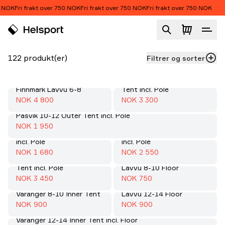
Hopp til innhold
 NOK
Fri frakt over 750 NOK
Fri frakt over 750 NOK
Fri frakt over 750 NOK
Telt
Produktliste
122 produkt(er)
Filtrer og sorter
Varanger 4-6 Camp Outer
Finnmark Lavvu 6-8
Tent incl. Pole
Salg
:
Salg
:
70%
70%
Salgspris
:
Salgspris
:
NOK 4 800
NOK 3 300
Pasvik 10-12 Outer Tent incl. Pole
Salg
:
70%
Salgspris
:
NOK 1 950
Pasvik 6-8 Outer Tent
Varanger 4-6 Outer Tent
incl. Pole
incl. Pole
Salg
:
Salg
:
70%
70%
Salgspris
:
Salgspris
:
NOK 1 680
NOK 2 550
Varanger 12-14 Outer
Tent incl. Pole
Lavvu 8-10 Floor
Salg
:
Salg
:
70%
70%
Salgspris
:
Salgspris
:
NOK 3 450
NOK 750
Varanger 8-10 Inner Tent
Lavvu 12-14 Floor
Salg
:
Salg
:
70%
70%
Salgspris
:
Salgspris
:
NOK 900
NOK 900
Varanger 12-14 Inner Tent incl. Floor
Salg
: