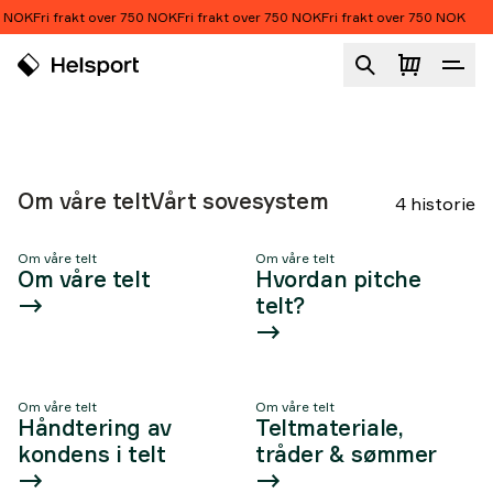
Hopp til innhold
0 NOK
Fri frakt over 750 NOK
Fri frakt over 750 NOK
Fri frakt over 750 NOK
Om våre telt
Om våre telt
Vårt sovesystem
4 historie
Om våre telt
Om våre telt
Artikkeliste
Om våre telt
Hvordan pitche
telt?
Om våre telt
Om våre telt
Håndtering av
Teltmateriale,
kondens i telt
tråder & sømmer