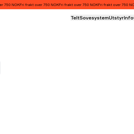
r 750 NOK
Fri frakt over 750 NOK
Fri frakt over 750 NOK
Fri frakt over 750 NOK
Telt
Sovesystem
Utstyr
Info