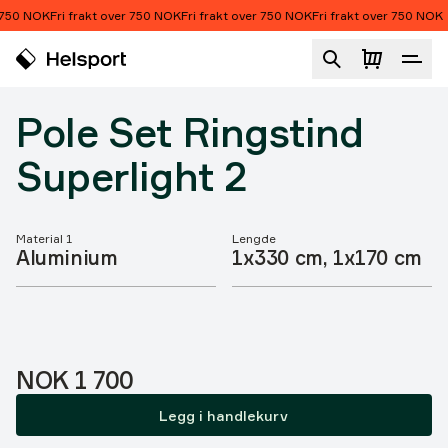
Hopp til innhold
 750 NOK
Fri frakt over 750 NOK
Fri frakt over 750 NOK
Fri frakt over 750 NOK
Pole Set Ringstind Superlight 2
Pole Set Ringstind
Superlight 2
Material 1
Lengde
Produktegenskaper
Aluminium
1x330 cm, 1x170 cm
Pris:
NOK 1 700
Legg i handlekurv