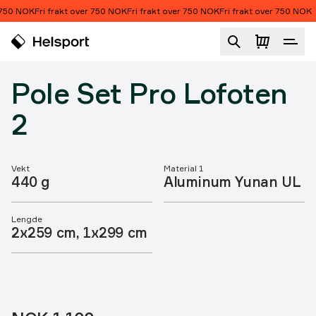
Hopp til innhold
750 NOK
Fri frakt over 750 NOK
Fri frakt over 750 NOK
Fri frakt over 750 NOK
Pole Set Pro Lofoten 2
Pole Set Pro Lofoten
2
Vekt
Material 1
Produktegenskaper
440 g
Aluminum Yunan UL
Lengde
2x259 cm, 1x299 cm