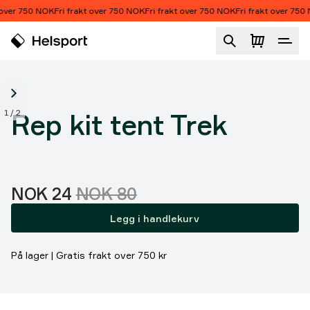
Hopp til innhold
 over 750 NOK
Fri frakt over 750 NOK
Fri frakt over 750 NOK
Fri frakt over 750 
Rep kit tent Trek
1
/
2
Rep kit tent Trek
Salgspris
Originalpris:
:
NOK 24
NOK 80
Legg i handlekurv
På lager | Gratis frakt over 750 kr