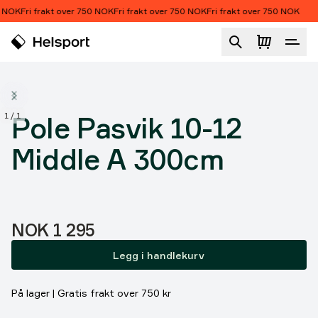
Hopp til innhold
 NOK
Fri frakt over 750 NOK
Fri frakt over 750 NOK
Fri frakt over 750 NOK
Pole Pasvik 10-12 Middle A 300cm
1
/
1
Pole Pasvik 10-12
Middle A 300cm
Pris:
NOK 1 295
Legg i handlekurv
På lager | Gratis frakt over 750 kr