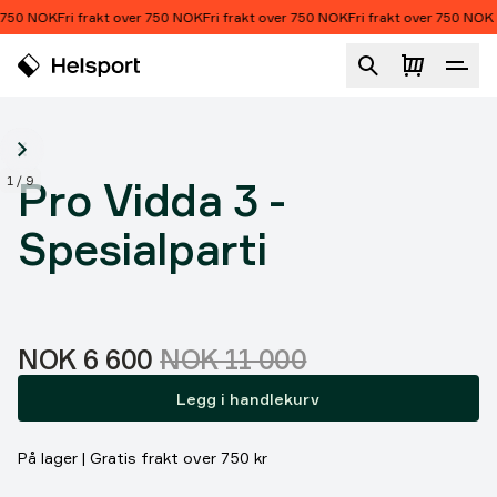
Hopp til innhold
 750 NOK
Fri frakt over 750 NOK
Fri frakt over 750 NOK
Fri frakt over 750 NOK
Pro Vidda 3 - Spesialparti
1
/
9
Pro Vidda 3 -
Spesialparti
Salgspris
:
Originalpris:
NOK 6 600
NOK 11 000
Legg i handlekurv
På lager | Gratis frakt over 750 kr