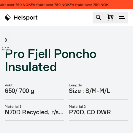
Hopp til innhold
akt over 750 NOK
Fri frakt over 750 NOK
Fri frakt over 750 NOK
Pro Fjell Poncho Insulated
1
/
7
Pro Fjell Poncho
Insulated
Vekt
Lengde
Produktegenskaper
650/ 700 g
Size : S/M-M/L
Material 1
Material 2
N70D Recycled, r/s,
P70D, CO DWR
10000 mm water
column, CO DWR