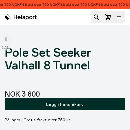
Hopp til innhold
ver 750 NOK
Fri frakt over 750 NOK
Fri frakt over 750 NOK
Fri frakt over 750 N
Pole Set Seeker Valhall 8 Tunnel
1
/
1
Pole Set Seeker
Valhall 8 Tunnel
Pris:
NOK 3 600
Legg i handlekurv
På lager | Gratis frakt over 750 kr