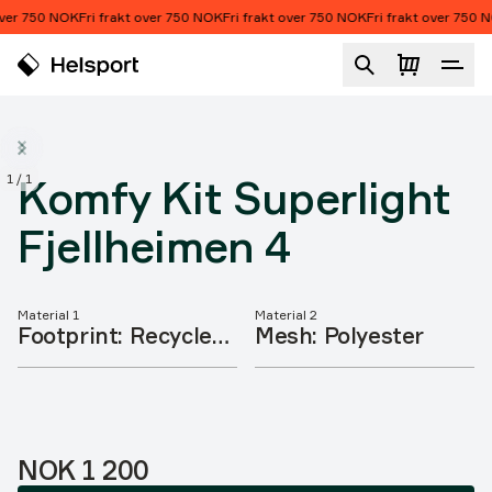
Hopp til innhold
ver 750 NOK
Fri frakt over 750 NOK
Fri frakt over 750 NOK
Fri frakt over 750 N
Komfy Kit Superlight Fjellheimen 4
1
/
1
Komfy Kit Superlight
Fjellheimen 4
Material 1
Material 2
Produktegenskaper
Footprint: Recycled
Mesh: Polyester
N40D sil/pu, C0
DWR, 5000mm
Pris:
NOK 1 200